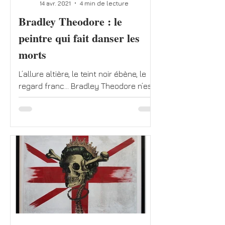
14 avr. 2021
4 min de lecture
Bradley Theodore : le
peintre qui fait danser les
morts
L’allure altière, le teint noir ébène, le
regard franc… Bradley Theodore n’est
pas un de ces hommes qui se fond
aisément dans la masse....