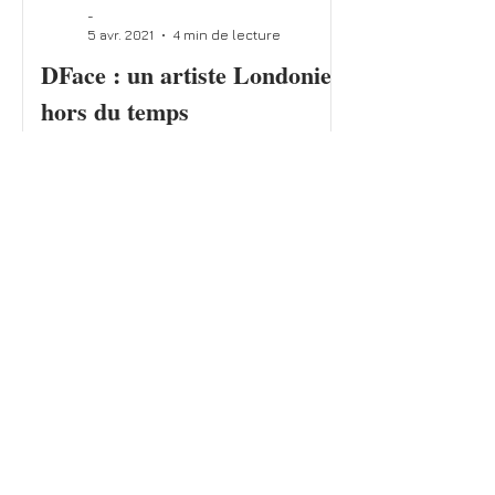
-
5 avr. 2021
4 min de lecture
DFace : un artiste Londonien
hors du temps
Impossible de ne pas rester bouche
bée en regardant les fresques de
Dface. Ce coup de crayon vif quoique
délicat… Cette appétence pour le...