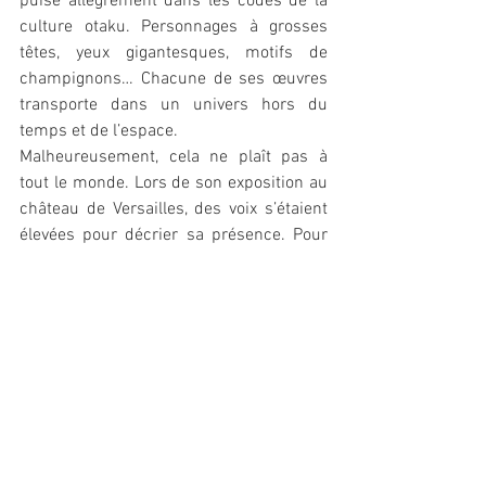
puise allégrement dans les codes de la 
culture otaku. Personnages à grosses 
têtes, yeux gigantesques, motifs de 
champignons… Chacune de ses œuvres 
transporte dans un univers hors du 
temps et de l’espace. 
Malheureusement, cela ne plaît pas à 
tout le monde. Lors de son exposition au 
château de Versailles, des voix s’étaient 
élevées pour décrier sa présence. Pour 
certains, les œuvres de Takashi 
Murakami sont dépourvus de portée 
artistique et ne sont bonnes qu’à faire du 
merchandising. 
Est-ce vrai ? Est-ce faux ? L’art a de ceci 
de particulier que c’est un domaine où il 
est impossible de n’avoir qu’une vérité 
absolue. Ceux qui regarderont 
Kawaii ! 