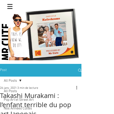
R CUTE.
Post
All Posts
26 janv. 2021
3 min de lecture
All Posts
Takashi Murakami :
Pop Art et Street Art
l’enfant terrible du pop
Nos Années Cultes
art Japonais