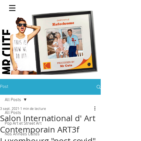
R CUTE.
Post
All Posts
3 sept. 2021
1 min de lecture
All Posts
Salon International d' Art
Pop Art et Street Art
Contemporain ART3f
Nos Années Cultes
Luxembourg "post covid"