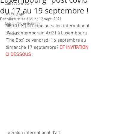
Collectionneurs
du 17 au 19 septembre !
Art Engagé
Dernière mise à jour :
12 sept. 2021
Actualités Artistiques
MR CUTE participe au salon international 
d'art contemporain Art3f à Luxembourg 
Lifestyle
"The Box" ce vendredi 16 septembre au 
dimanche 17 septembre?
 CF INVITATION 
CI DESSOUS 
:
Le Salon international d'art 