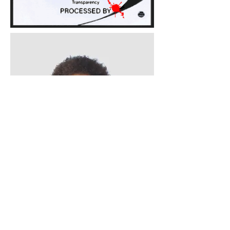
Goldo ft. Steve
Quand le Roi du cool rencontre le Prince
de l'espace...